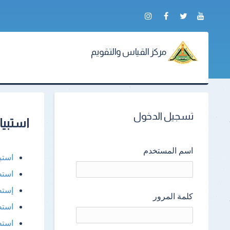
مركز القياس والتقويم
تسجيل الدخول
استبيا
اسم المستخدم
استب
استط
إستط
كلمة المرور
استط
استط