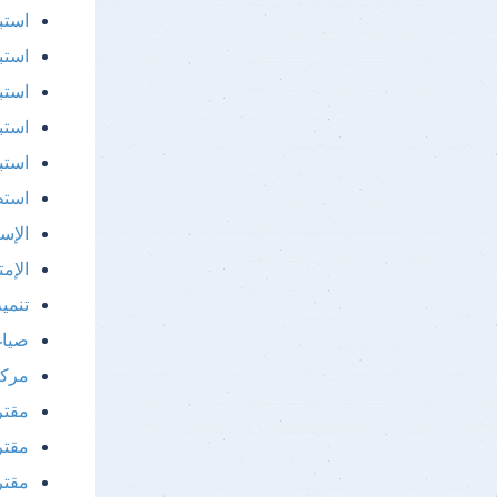
استب
استب
استب
استب
استب
استط
الإس
الإم
تنمي
صياغ
مركز
مقتر
مقتر
مقتر