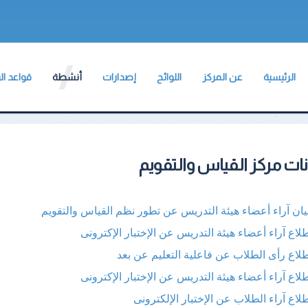
الرئيسية
عن المركز
اللوائح
إصدارات
أنشطة
قواعد الب
كلمة المدير التنفيذى
لائحة المركز
أدلة
استبيان
قاعدة بيا
رؤية المركز
مركز تطوير نظم التقويم
لائحة كلية الآداب
تقارير
أنشطة المركز
قاعدة بيا
رسالة المركز
وحدة التخطيط الإستراتيجى
نات مركز القياس والتقويم
خطط
لائحة كلية الحقوق
ندوات وورش عمل
قاعدة بيان
الأهداف
كلية الهندسة بشبرا
وحدات المركز
لائحة كلية العلوم
مقررات
مشاركات
نظام إدار
يان آراء أعضاء هيئة التدريس عن تطور نظم القياس والتقويم
المخرجات
كلية الهندسة ببنها
الهيكل التنظيمى للمركز
لائحة كلية الزراعة
الميثاق الأخلاقى
أعمال الإمتحانات
لاع آراء أعضاء هيئة التدريس عن الإختبار الإكترونى
أهمية المشروع
كلية الحاسبات والمعلومات
اتصل بنا
النشرات
المراجعات الداخلية
لاع رأى الطلاب عن فاعلية التعليم عن بعد
كلية العلوم
أنشطة المشروع
مطويات
لاع آراء أعضاء هيئة التدريس عن الإختبار الإكترونى
كلية الزراعة
الفئات المستهدفة
لاع آراء الطلاب عن الإختبار الإلكترونى