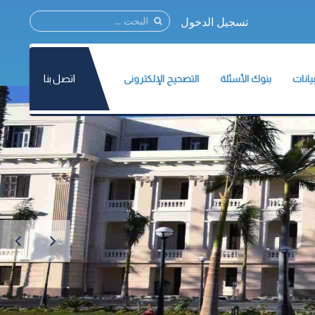
تسجيل الدخول
اتصل بنا
يانات
بنوك الأسئلة
التصحيح الإلكترونى
نات المركز
مؤتمر القياس والتقويم2021
نات الأسئلة
ات الإختبارات
الطلاب
ة وثائق القياس والتقويم
أعضاء هيئة التدريس
تسجيل الطلاب