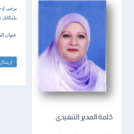
يرجى إدخا
بإمكانك ت
عنوان الب
إرسال
كلمة المدير التنفيذى