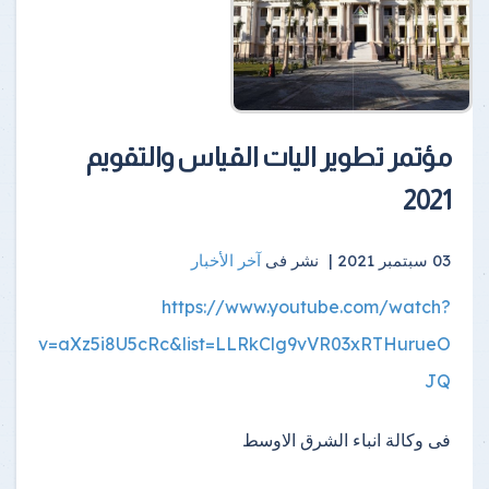
مؤتمر تطوير اليات القياس والتقويم
2021
03 سبتمبر 2021 |
نشر فى
آخر الأخبار
https://www.youtube.com/watch?
v=aXz5i8U5cRc&list=LLRkClg9vVR03xRTHurueO
JQ
فى وكالة انباء الشرق الاوسط